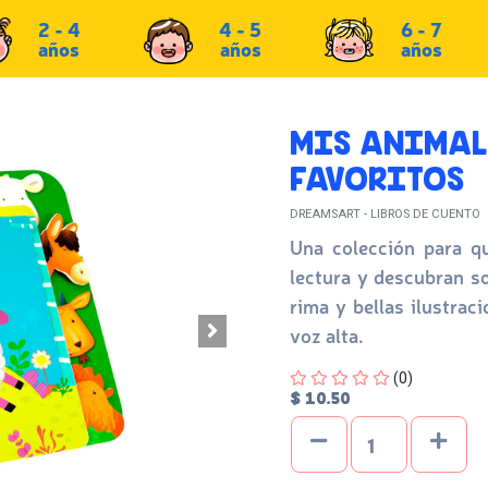
2 - 4
4 - 5
6 - 7
años
años
años
MIS ANIMAL
FAVORITOS
DREAMSART - LIBROS DE CUENTO
Una colección para q
lectura y descubran so
rima y bellas ilustrac
voz alta.
Four out of Five Stars
(0)
$ 10.50