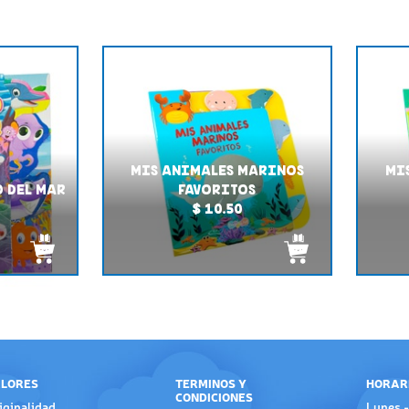
MIS ANIMALES MARINOS
MI
O DEL MAR
FAVORITOS
$ 10.50
LORES
TERMINOS Y
HORAR
CONDICIONES
iginalidad
Lunes -