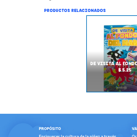
PRODUCTOS RELACIONADOS
DE VISITA AL FOND
$ 5.25
PROPÓSITO
VA
Enriquecer la cultura de la niñez a través
Or