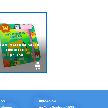
S ANIMALES SALVAJES
FAVORITOS
$ 10.50
IOS
UBICACIÓN
 Viernes
9a Calle Poniente 3972,