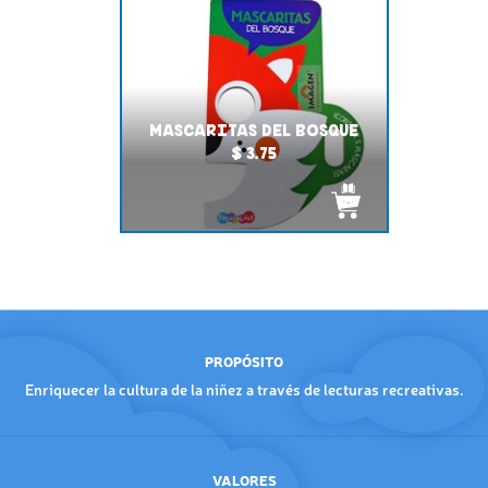
MASCARITAS DEL BOSQUE
$ 3.75
PROPÓSITO
Enriquecer la cultura de la niñez a través de lecturas recreativas.
VALORES