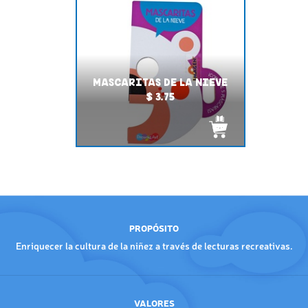
MASCARITAS DE LA NIEVE
$ 3.75
PROPÓSITO
Enriquecer la cultura de la niñez a través de lecturas recreativas.
VALORES