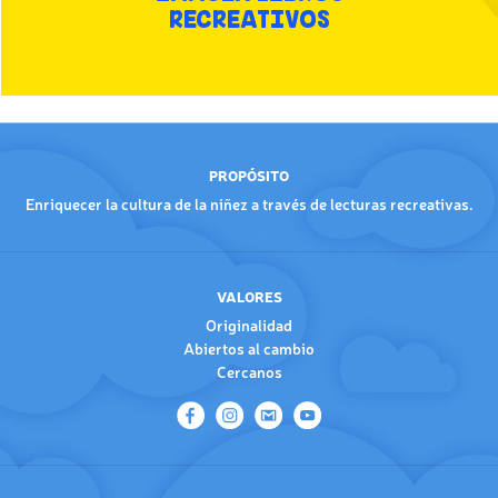
RECREATIVOS
PROPÓSITO
Enriquecer la cultura de la niñez a través de lecturas recreativas.
VALORES
Originalidad
Abiertos al cambio
Cercanos