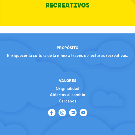
RECREATIVOS
PROPÓSITO
Enriquecer la cultura de la niñez a través de lecturas recreativas.
VALORES
Originalidad
Abiertos al cambio
Cercanos