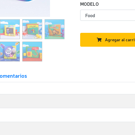
MODELO
Agregar al carri
omentarios