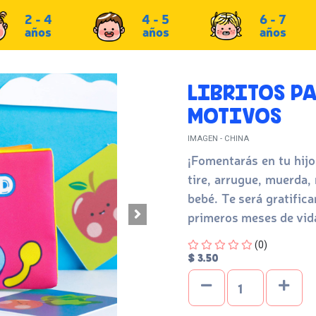
2 - 4
4 - 5
6 - 7
años
años
años
LIBRITOS PA
MOTIVOS
IMAGEN - CHINA
¡Fomentarás en tu hijo
tire, arrugue, muerda,
bebé. Te será gratifica
primeros meses de vid
Four out of Five Stars
(0)
$ 3.50