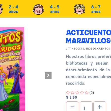
2 - 4
4 - 5
6 - 7
años
años
años
ACTICUENTO
MARAVILLOS
LATINBOOKS LIBROS DE CUENTOS
Nuestros libros prefer
bibliotecas y suele
descubrimiento de la 
concebida especialme
recorrido.
Four out of Five Stars
(0)
$ 8.50