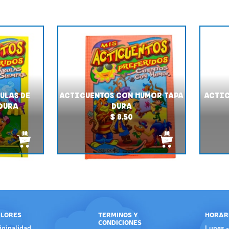
ULAS DE
ACTICUENTOS CON HUMOR TAPA
ACTIC
 DURA
DURA
$ 8.50
LORES
TERMINOS Y
HORAR
CONDICIONES
iginalidad
Lunes -