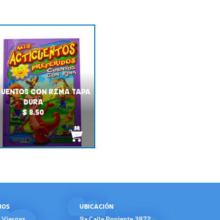
UENTOS CON RIMA TAPA
DURA
$ 8.50
IOS
UBICACIÓN
 Viernes
9a Calle Poniente 3972,