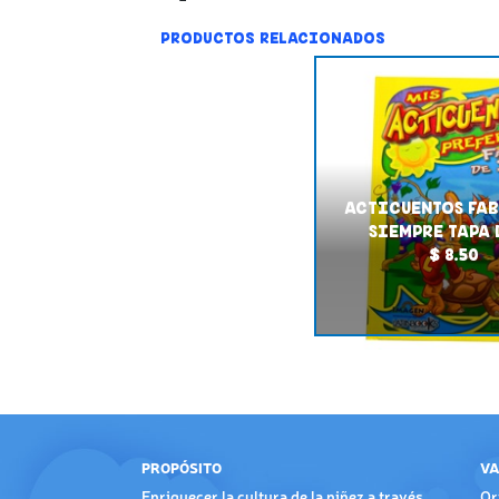
PRODUCTOS RELACIONADOS
ACTICUENTOS FAB
SIEMPRE TAPA
$ 8.50
PROPÓSITO
VA
Enriquecer la cultura de la niñez a través
Or