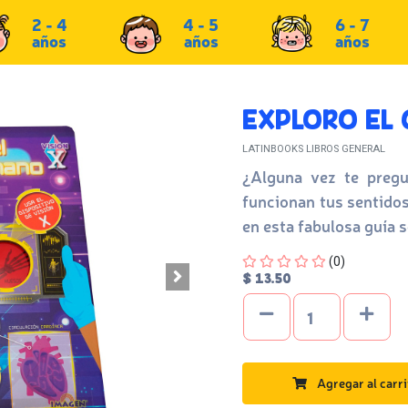
2 - 4
4 - 5
6 - 7
años
años
años
EXPLORO EL
LATINBOOKS LIBROS GENERAL
¿Alguna vez te preg
funcionan tus sentido
en esta fabulosa guía 
Four out of Five Stars
(0)
$ 13.50
Agregar al carri