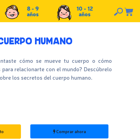
8 - 9
10 - 12
años
años
 CUERPO HUMANO
untaste cómo se mueve tu cuerpo o cómo
s para relacionarte con el mundo? Descúbrelo
sobre los secretos del cuerpo humano.
to
Comprar ahora