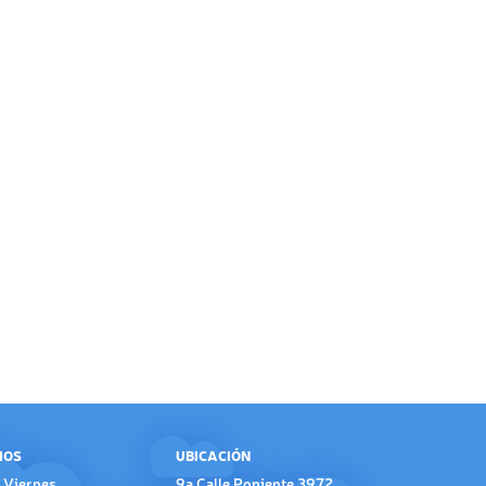
IOS
UBICACIÓN
 Viernes
9a Calle Poniente 3972,