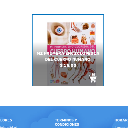
MI PRIMERA ENCICLOPEDIA
DEL CUERPO HUMANO
$ 16.00
LORES
TERMINOS Y
HORAR
CONDICIONES
iginalidad
Lunes -