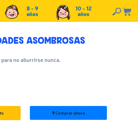
8 - 9
10 - 12
años
años
DADES ASOMBROSAS
 para no aburrirse nunca.
to
Comprar ahora