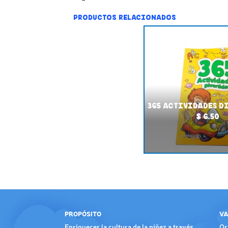
PRODUCTOS RELACIONADOS
365 ACTIVIDADES D
$ 6.50
PROPÓSITO
VA
Enriquecer la cultura de la niñez a través
Or