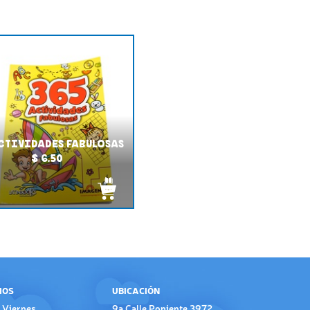
ACTIVIDADES FABULOSAS
$ 6.50
IOS
UBICACIÓN
 Viernes
9a Calle Poniente 3972,