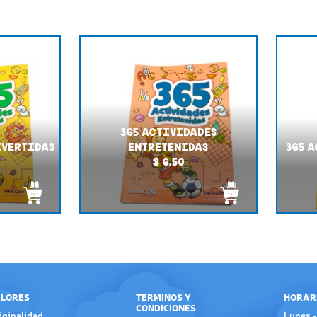
365 ACTIVIDADES
IVERTIDAS
ENTRETENIDAS
365 
$ 6.50
LORES
TERMINOS Y
HORAR
CONDICIONES
iginalidad
Lunes -