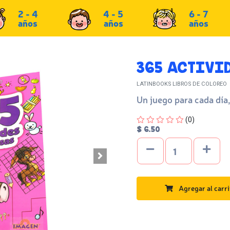
2 - 4
4 - 5
6 - 7
años
años
años
365 ACTIVI
LATINBOOKS LIBROS DE COLOREO
Un juego para cada día,
Four out of Five Stars
(0)
$ 6.50
Agregar al carri