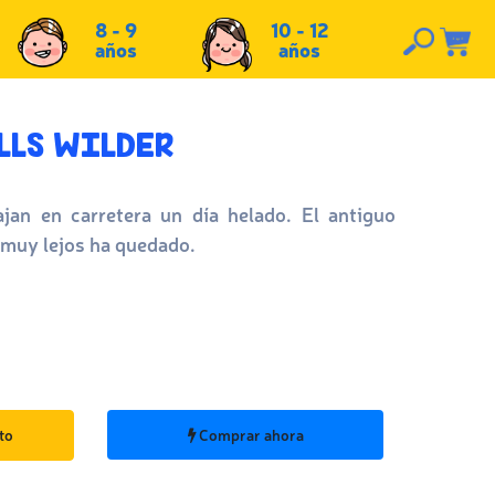
8 - 9
10 - 12
años
años
LLS WILDER
ajan en carretera un día helado. El antiguo
 muy lejos ha quedado.
to
Comprar ahora