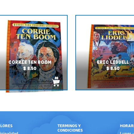
CORRIE TEN BOOM
ERIC LIDDELL
$ 8.50
$ 8.50
LORES
TERMINOS Y
HORAR
CONDICIONES
iginalidad
Lunes -