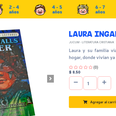
2 - 4
4 - 5
6 - 7
años
años
años
LAURA INGA
JUCUM - LITERATURA CRISTIANA
Laura y su familia vi
hogar, donde vivían ya
Four out of Five Stars
(0)
$ 8.50
Agregar al carri