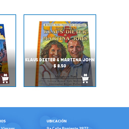
KLAUS DIETER & MARTINA JOHN
$ 8.50
IOS
UBICACIÓN
 Viernes
9a Calle Poniente 3972,