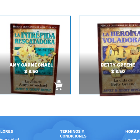
AMY CARMICHAEL
BETTY GREENE
$ 8.50
$ 8.50
LORES
TERMINOS Y
HORAR
CONDICIONES
iginalidad
Lunes -