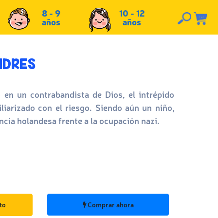
8 - 9
10 - 12
años
años
NDRES
en un contrabandista de Dios, el intrépido
liarizado con el riesgo. Siendo aún un niño,
ncia holandesa frente a la ocupación nazi.
to
Comprar ahora