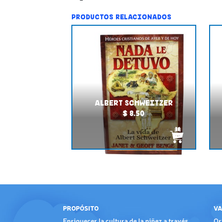
PRODUCTOS RELACIONADOS
ALBERT SCHWEITZER
$ 8.50
PROPÓSITO
VA
Enriquecer la cultura de la niñez a través
Or