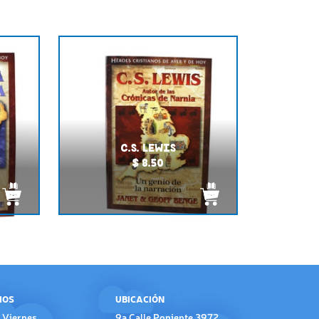
C.S. LEWIS
$ 8.50
IOS
UBICACIÓN
 Viernes
9a Calle Poniente 3972,