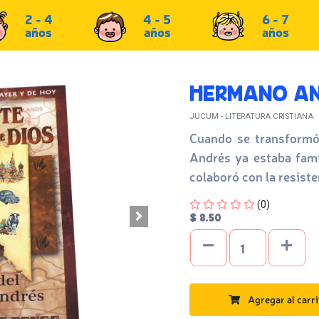
2 - 4
4 - 5
6 - 7
años
años
años
HERMANO A
JUCUM - LITERATURA CRISTIANA
Cuando se transformó 
Andrés ya estaba fami
colaboró con la resiste
Four out of Five Stars
(0)
$ 8.50
Agregar al carri