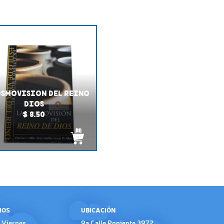
OSMOVISION DEL REINO
DIOS
$ 8.50
IOS
UBICACIÓN
 Viernes
9a Calle Poniente 3972,