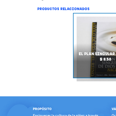
PRODUCTOS RELACIONADOS
EL PLAN SINGULAR
$ 8.50
PROPÓSITO
VA
Enriquecer la cultura de la niñez a través
Or