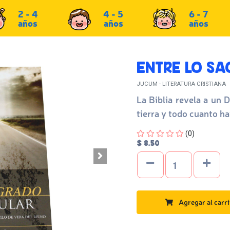
2 - 4
4 - 5
6 - 7
años
años
años
ENTRE LO SA
JUCUM - LITERATURA CRISTIANA
La Biblia revela a un 
tierra y todo cuanto ha
Four out of Five Stars
(0)
$ 8.50
Agregar al carri