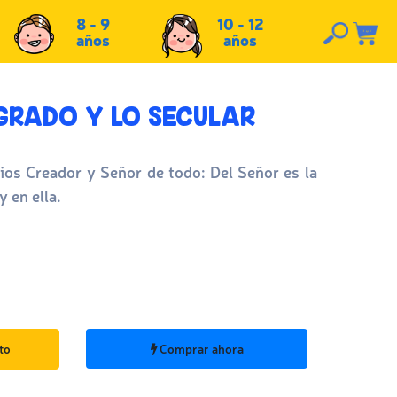
8 - 9
10 - 12
años
años
GRADO Y LO SECULAR
Dios Creador y Señor de todo: Del Señor es la
y en ella.
to
Comprar ahora