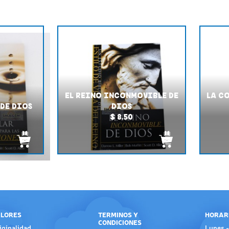
EL REINO INCONMOVIBLE DE
LA C
 DE DIOS
DIOS
$ 8.50
LORES
TERMINOS Y
HORAR
CONDICIONES
iginalidad
Lunes -