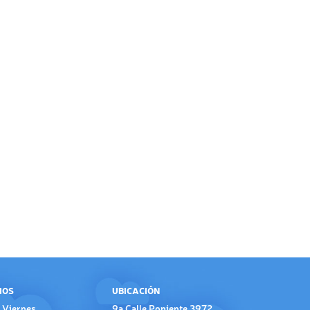
IOS
UBICACIÓN
 Viernes
9a Calle Poniente 3972,