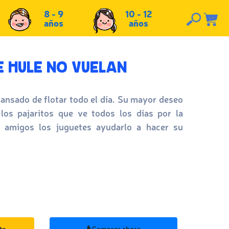
8 - 9
10 - 12
años
años
E HULE NO VUELAN
 cansado de flotar todo el día. Su mayor deseo
los pajaritos que ve todos los días por la
 amigos los juguetes ayudarlo a hacer su
to
Comprar ahora