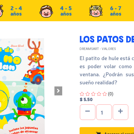
2 - 4
4 - 5
6 - 7
años
años
años
LOS PATOS D
DREAMSART - VALORES
El patito de hule está
es poder volar como 
ventana. ¿Podrán sus
sueño realidad?
Four out of Five Stars
(0)
$ 5.50
Agregar al carri