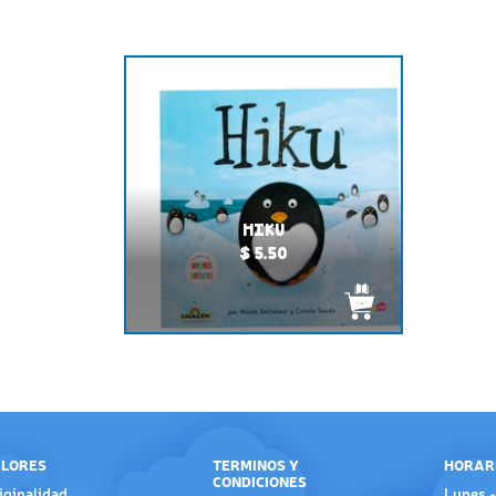
HIKU
$ 5.50
LORES
TERMINOS Y
HORAR
CONDICIONES
iginalidad
Lunes -