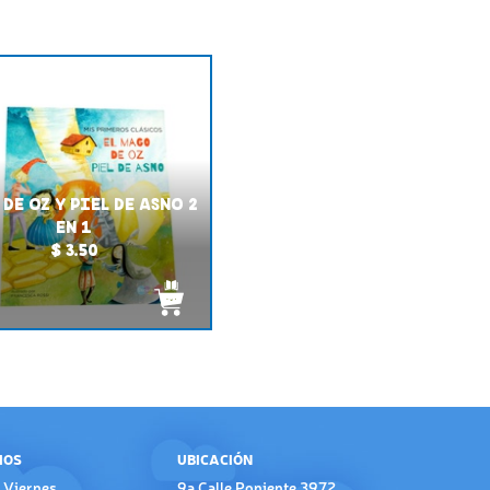
DE OZ Y PIEL DE ASNO 2
EN 1
$ 3.50
IOS
UBICACIÓN
 Viernes
9a Calle Poniente 3972,