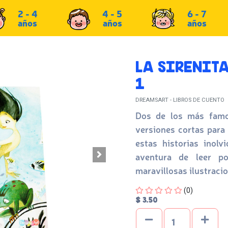
2 - 4
4 - 5
6 - 7
años
años
años
LA SIRENITA
1
DREAMSART - LIBROS DE CUENTO
Dos de los más famo
versiones cortas para
estas historias inol
aventura de leer po
maravillosas ilustraci
Four out of Five Stars
(0)
$ 3.50