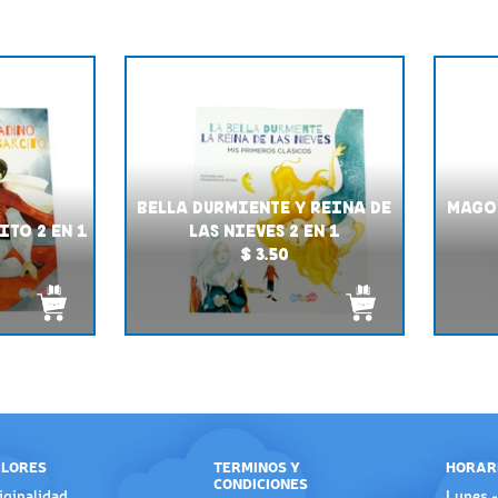
BELLA DURMIENTE Y REINA DE
MAGO 
TO 2 EN 1
LAS NIEVES 2 EN 1
$ 3.50
LORES
TERMINOS Y
HORAR
CONDICIONES
iginalidad
Lunes -