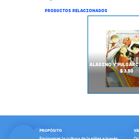
PRODUCTOS RELACIONADOS
ALADINO Y PULGARCI
$ 3.50
PROPÓSITO
VA
Enriquecer la cultura de la niñez a través
Or