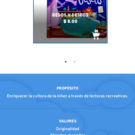
BESOS Y DESEOS
$ 8.00
PROPÓSITO
Enriquecer la cultura de la niñez a través de lecturas recreativas.
VALORES
Originalidad
Abiertos al cambio