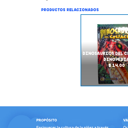
PRODUCTOS RELACIONADOS
DINOSAURIOS DEL 
DINOPEDI
$ 14.00
PROPÓSITO
VA
Enriquecer la cultura de la niñez a través
Or