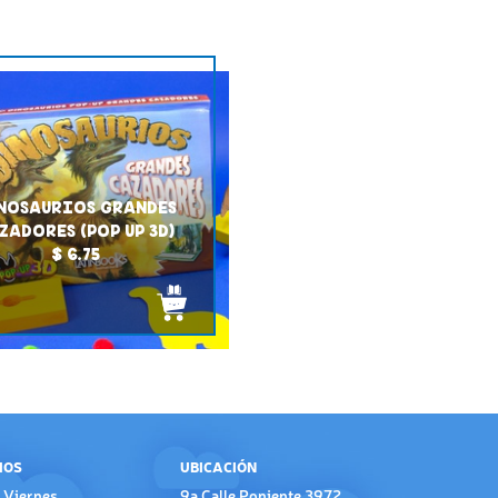
NOSAURIOS GRANDES
ZADORES (POP UP 3D)
$ 6.75
IOS
UBICACIÓN
 Viernes
9a Calle Poniente 3972,