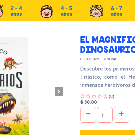
2 - 4
4 - 5
6 - 7
años
años
años
EL MAGNIFIC
DINOSAURI
DREAMSART - GENERAL
Descubre los primeros 
Triásico, como el He
inmensos herbívoros de
Four out of Five Stars
(0)
$ 30.00