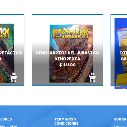
CRETACICO
DINOSAURIOS DEL JURASICO
DI
A
DINOPEDIA
CA
$ 14.00
LORES
TERMINOS Y
HORAR
CONDICIONES
iginalidad
Lunes -